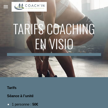
Skip to main content
Skip to navigation
TARIFS COACHING
EN VISIO
Tarifs
Séance à l’unité
1 personne :
50€