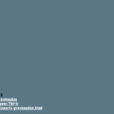
13
resivaudan
ayer/?hl=fr
tisports-gresivaudan.html