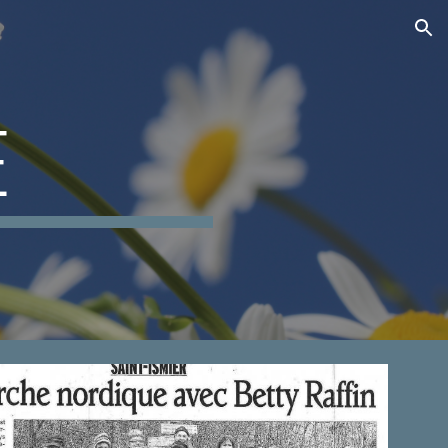
ion
E