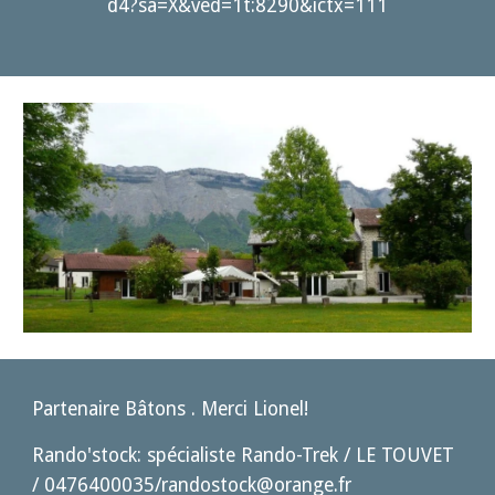
d4?sa=X&ved=1t:8290&ictx=111
Partenaire Bâtons . Merci Lionel!
Rando'stock: spécialiste Rando-Trek / LE TOUVET
/ 0476400035/randostock@orange.fr