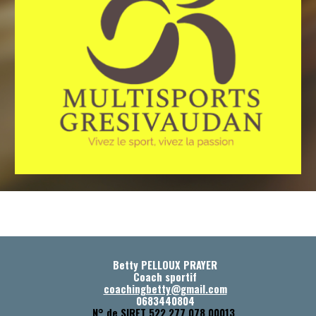
Betty PELLOUX PRAYER
Coach sportif
coachingbetty@gmail.com
0683440804
N° de SIRET 522 277 078 00013