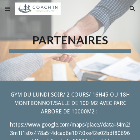
Skip to main content
Skip to navigation
PARTENAIRES
GYM DU LUNDI SOIR/ 2 COURS/ 16H45 OU 18H
MONTBONNOT/SALLE DE 100 M2 AVEC PARC
ARBORE DE 10000M2 :
https://www.google.com/maps/place//data=!4m2!
3m1!1s0x478a5f4dcad6e107:0xe42e02bdf80696