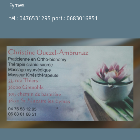
Eymes
tél.: 0476531295 port.: 0683016851